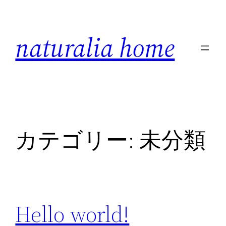
内
容
naturalia home
を
ス
キ
ッ
プ
カテゴリー:
未分類
Hello world!